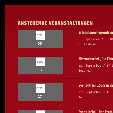
ANSTEHENDE VERANSTALTUNGEN
Erlebniswochenende mi
SEP.
5. September / 18:0
05
Hillesheim
Mitmachkrimi „Die Eisk
SEP.
13. September / 17:
13
Bergheim
Event-Krimi „Quiz in d
SEP.
17. September / 18:
17
Köln
Event-Krimi „Der Prei