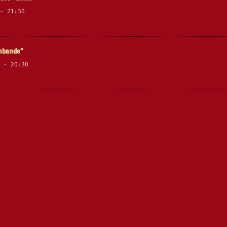
-
21:30
enbande“
-
20:30