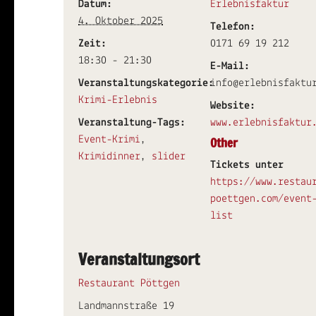
Datum:
Erlebnisfaktur
4. Oktober 2025
Telefon:
Zeit:
0171 69 19 212
18:30 - 21:30
E-Mail:
Veranstaltungskategorie:
info@erlebnisfaktu
Krimi-Erlebnis
Website:
Veranstaltung-Tags:
www.erlebnisfaktur
Event-Krimi
,
Other
Krimidinner
,
slider
Tickets unter
https://www.restau
poettgen.com/event
list
Veranstaltungsort
Restaurant Pöttgen
Landmannstraße 19