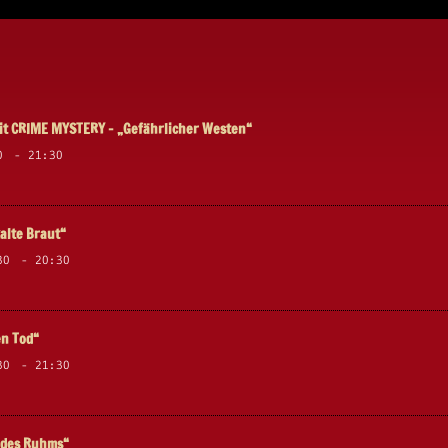
t CRIME MYSTERY – „Gefährlicher Westen“
0
-
21:30
alte Braut“
30
-
20:30
en Tod“
30
-
21:30
s des Ruhms“