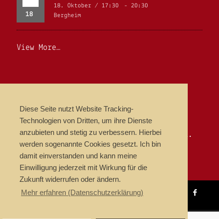
18. Oktober / 17:30
-
20:30
18
Bergheim
View More…
NEWSLETTER
Diese Seite nutzt Website Tracking-
Erlebnisfaktur News
Technologien von Dritten, um ihre Dienste
anzubieten und stetig zu verbessern. Hierbei
Events, Termine & Highlights per E-Mail.
werden sogenannte Cookies gesetzt. Ich bin
damit einverstanden und kann meine
Einwilligung jederzeit mit Wirkung für die
Zukunft widerrufen oder ändern.
Mehr erfahren (Datenschutzerklärung)
© Copyright 2018 ERLEBNISFAKTUR
Impressum
Datenschutzhinweis