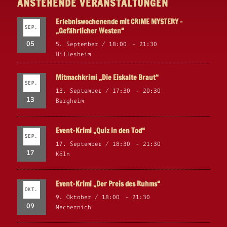
ANSTEHENDE VERANSTALTUNGEN
Erlebniswochenende mit CRIME MYSTERY –
SEP.
„Gefährlicher Westen“
05
5. September / 18:00
-
21:30
Hillesheim
Mitmachkrimi „Die Eiskalte Braut“
SEP.
13. September / 17:30
-
20:30
13
Bergheim
Event-Krimi „Quiz in den Tod“
SEP.
17. September / 18:30
-
21:30
17
Köln
Event-Krimi „Der Preis des Ruhms“
OKT.
9. Oktober / 18:00
-
21:30
09
Mechernich