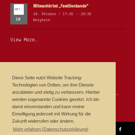
Mitmachkrimi „Familienbande“
OKT.
18. Oktober / 17:30
-
20:30
18
Bergheim
View More…
NEWSLETTER
Diese Seite nutzt Website Tracking-
Erlebnisfaktur News
Technologien von Dritten, um ihre Dienste
anzubieten und stetig zu verbessern. Hierbei
Events, Termine & Highlights per E-Mail.
werden sogenannte Cookies gesetzt. Ich bin
damit einverstanden und kann meine
Einwilligung jederzeit mit Wirkung für die
Zukunft widerrufen oder ändern.
Mehr erfahren (Datenschutzerklärung)
© Copyright 2018 ERLEBNISFAKTUR