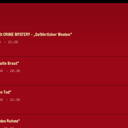
t CRIME MYSTERY – „Gefährlicher Westen“
0
-
21:30
alte Braut“
30
-
20:30
en Tod“
30
-
21:30
s des Ruhms“