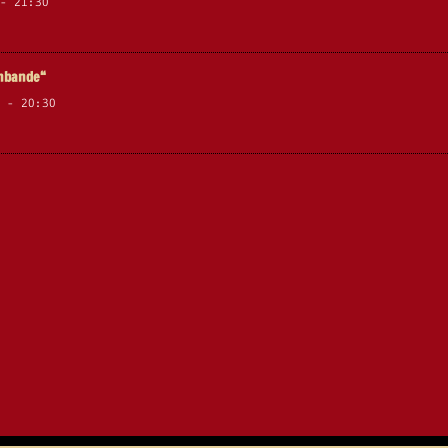
-
21:30
enbande“
-
20:30