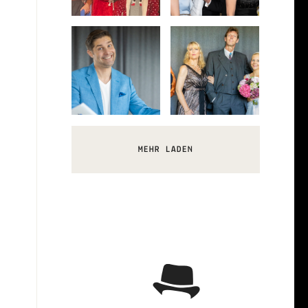
Advent
Ruhms
Unheilvoller
Der Preis des
Event Krimi –
Event Krimi –
Quiz zum Tod
Todesfall
Event Krimi –
Hochzeit mit
Event Krimi –
MEHR LADEN