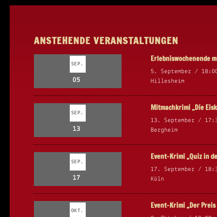
ANSTEHENDE VERANSTALTUNGEN
Erlebniswochenende mi
SEP.
5. September / 18:0
05
Hillesheim
Mitmachkrimi „Die Eisk
SEP.
13. September / 17:
13
Bergheim
Event-Krimi „Quiz in d
SEP.
17. September / 18:
17
Köln
Event-Krimi „Der Prei
OKT.