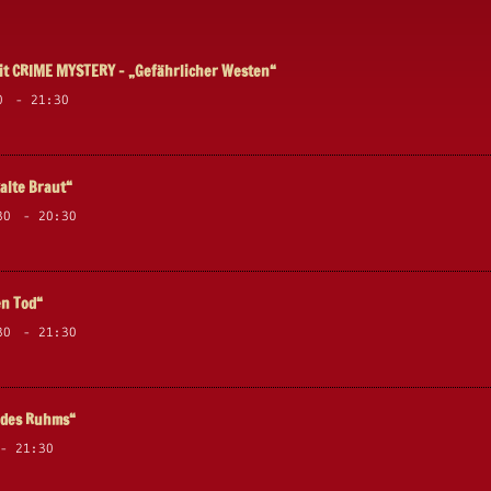
t CRIME MYSTERY – „Gefährlicher Westen“
0
-
21:30
alte Braut“
30
-
20:30
en Tod“
30
-
21:30
s des Ruhms“
-
21:30