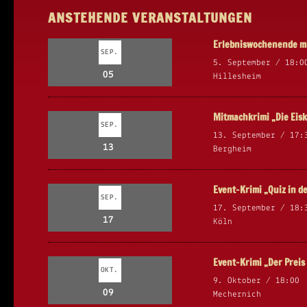
ANSTEHENDE VERANSTALTUNGEN
Erlebniswochenende mi
SEP.
5. September / 18:0
05
Hillesheim
Mitmachkrimi „Die Eisk
SEP.
13. September / 17:
13
Bergheim
Event-Krimi „Quiz in d
SEP.
17. September / 18:
17
Köln
Event-Krimi „Der Prei
OKT.
9. Oktober / 18:00
09
Mechernich