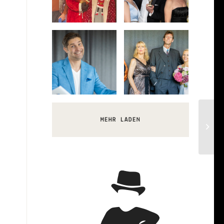
Advent
Ruhms
Unheilvoller
Der Preis des
Event Krimi –
Event Krimi –
Quiz zum Tod
Todesfall
Event Krimi –
Hochzeit mit
Event Krimi –
MEHR LADEN