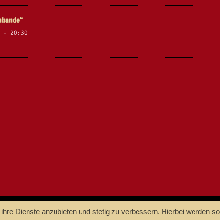
enbande“
-
20:30
m ihre Dienste anzubieten und stetig zu verbessern. Hierbei werden 